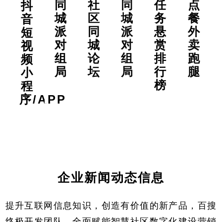
同
社
同
任
点
抖
城
区
城
务
餐
音
派
同
派
悬
外
短
对
城
对
赏
卖
视
组
论
组
排
跑
频
局
坛
局
行
腿
小
榜
程
序/APP
企业新闻动态信息
提升互联网信息知识，创造有价值的新产品，百搜
终极开发团队，全面赋能智慧社区数字化建设营销