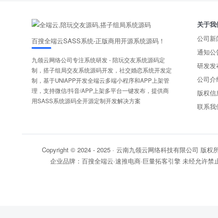
关于我
公司新
百搜全端云SASS系统-正版商用开源系统源码！
通知公
九领云网络公司专注系统研发 - 陪玩交友系统源码定
研发发
制，搭子组局交友系统源码开发，社交婚恋系统开发定
公司介
制，基于UNIAPP开发全端云多端小程序和APP上架管
理，支持微信/抖音/APP上架多平台一键发布，提供商
版权信
用SASS系统源码全开源定制开发解决方案
联系我
Copyright © 2024 - 2025 ·
云南九领云网络科技有限公司 版权
企业品牌：
百搜全端云·速推电商·巨量拓客引擎
未经允许禁止
工信部备案号: 滇ICP备2024033567号-1
公安