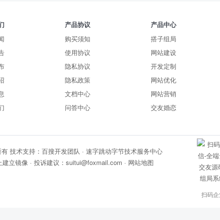
们
产品协议
产品中心
闻
购买须知
搭子组局
告
使用协议
网站建设
布
隐私协议
开发定制
绍
隐私政策
网站优化
息
文档中心
网站营销
们
问答中心
交友婚恋
所有
技术支持：百搜开发团队 · 速字跳动字节技术服务中心
建立镜像 · 投诉建议：
suitui@foxmail.com
·
网站地图
扫码企
备案号: 滇公网安备53011202001403号
中国版权中心: 2021SR1115717 - 2