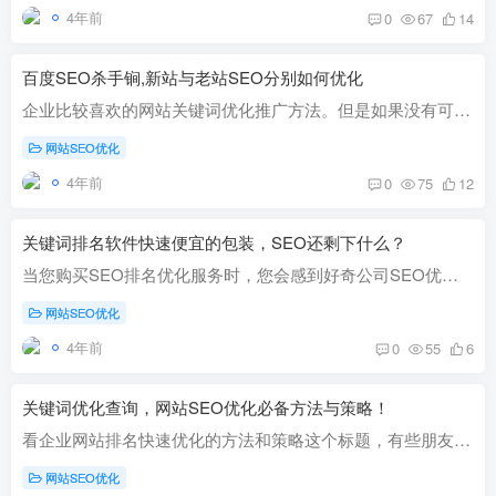
4年前
0
67
14
百度SEO杀手锏,新站与老站SEO分别如何优化
企业比较喜欢的网站关键词优化推广方法。但是如果没有可靠的SEO技术，网站在搜索引擎排名上是很难取得好的，下面我们来看一下新站和老站SEO优化的重点和区别，让大家抓住核心工作！ 新站搜索引...
网站SEO优化
4年前
0
75
12
关键词排名软件快速便宜的包装，SEO还剩下什么？
当您购买SEO排名优化服务时，您会感到好奇公司SEO优化服务的价格差异吗？怎样选择最佳服务供应商？拆掉优化快速廉价包装，SEO还剩什么？至于SEO公司的价格差异，最大的不同还是是用快排还是白帽...
网站SEO优化
4年前
0
55
6
关键词优化查询，网站SEO优化必备方法与策略！
看企业网站排名快速优化的方法和策略这个标题，有些朋友一定会觉得我们在谈论快排，其实经常关注我们的朋友就知道，我们是做白帽seo起家的，我们也是做白帽seo起家的，我们也很喜欢白帽策略。为...
网站SEO优化