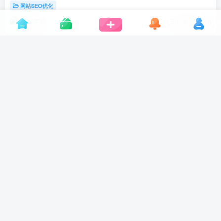
网站SEO优化
5年前
0
94
6
网络推广怎么有效果（网络推广有哪些
技巧）
网站营销推广
5年前
14
网站seo优化网页界面设计中的黑白虚
实
网站SEO优化
5年前
12
没有更多内容了