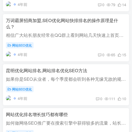
4年前
0
79
14
万词霸屏招商加盟,SEO优化网站快排排名的操作原理是什
么？
相信广大站长朋友经常在QQ群上看到网站几天快速上首页的网站快的网站快速排名广告，同时我们会怀疑网站快速排名有效，SEO网站快速排名如何操作，原则是什么？今天，高阳军将与您讨论SEO网站快速...
网站SEO优化
4年前
0
65
15
昆明优化网站排名,网站排名优化SEO方法
如果你是SEO从业者，每个季度都会听到各种无缘无故的规定，比如: ①网站页面百度收录量翻倍。 ②关键字排名迅速提升到前三。 ③网站关联总流量持续飙升。 网站排名优化SEO方法。 当网站被收录或...
网站SEO优化
4年前
0
111
10
网站优化排名增长技巧都有哪些
如何做网络SEO推广要在搜索引擎中获得较多的流量，站长们做网站推广前，还得结合一些优化营销策略和技巧，同时要让网站能够有一个稳定的收录，这才是做好网站关键词排名的重要前提。那么网络优...