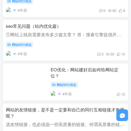
网站SEO优化
4年前
0
90
8
seo常见问题（站内优化篇）
①网站上线前需要发布多少篇文章？ 答：搜索引擎提倡开发者生产优质的、能满足用户需求的内容，要关注内容的质量而不是数量。只要内容优质，网站基本框架撑起来，仍会获得搜索引擎的青睐。 ②网...
网站SEO优化
4年前
0
55
10
EO优化：网站建好后如何给网站定
位？
网站SEO优化
4年前
12
网站的友情链接，是不是一定要和自己的同行互相链接才有用
呢？
选友情链接，也必须选一些高质量的链接。何谓高质量的链接呢？笔者通过总结许多站长的看法之后，得出这样的结论：如果网页A拥有高PR值，且链出页面比较少，那么如果从A页面得到链接的话，A页面...