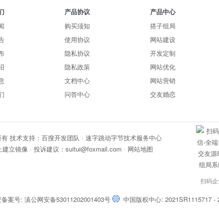
们
产品协议
产品中心
闻
购买须知
搭子组局
告
使用协议
网站建设
布
隐私协议
开发定制
绍
隐私政策
网站优化
息
文档中心
网站营销
们
问答中心
交友婚恋
所有
技术支持：百搜开发团队 · 速字跳动字节技术服务中心
建立镜像 · 投诉建议：
suitui@foxmail.com
·
网站地图
扫码企
备案号: 滇公网安备53011202001403号
中国版权中心: 2021SR1115717 - 2