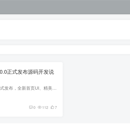
0.0正式发布源码开发说
金媒婚恋相亲交友系统V10.0正式发布，全新首页UI、精美相亲卡、用户偏好显示、CRM付费认领、红娘营销话术等海量细节更新 ● 此次大更新，手机H5、微信公众号、微信原生小程序、红娘CRM管理系统...
0
112
7