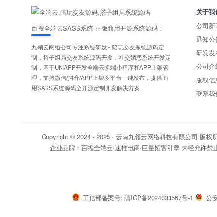
关于我
公司新
百搜全端云SASS系统-正版商用开源系统源码！
通知公
九领云网络公司专注系统研发 - 陪玩交友系统源码定
研发发
制，搭子组局交友系统源码开发，社交婚恋系统开发定
公司介
制，基于UNIAPP开发全端云多端小程序和APP上架管
理，支持微信/抖音/APP上架多平台一键发布，提供商
版权信
用SASS系统源码全开源定制开发解决方案
联系我
Copyright © 2024 - 2025 ·
云南九领云网络科技有限公司 版权
企业品牌：
百搜全端云·速推电商·巨量拓客引擎
未经允许禁止
工信部备案号: 滇ICP备2024033567号-1
公安