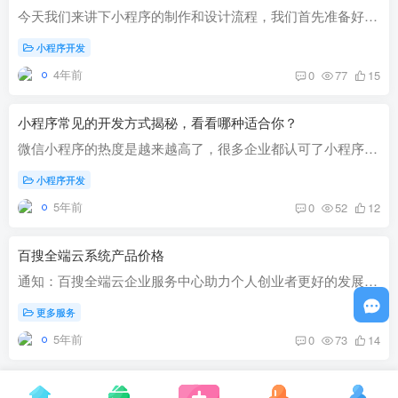
今天我们来讲下小程序的制作和设计流程，我们首先准备好素材，和设计的灵感最为关键，想好要设计的风格和行业我们就可以开始来制作小程序啦！ 我们准备好素材根据自己需要设计的小程序行业来用...
小程序开发
4年前
0
77
15
小程序常见的开发方式揭秘，看看哪种适合你？
微信小程序的热度是越来越高了，很多企业都认可了小程序的营销价值，而且相对那些比较占手机内存还要下载的APP而言，小程序的出现反而更能受到大众的接纳。那么，日常所使用的一些小程序是怎么...
小程序开发
5年前
0
52
12
百搜全端云系统产品价格
通知：百搜全端云企业服务中心助力个人创业者更好的发展微生态，如果你是个人创业者或个体工商户请联系官网客户QQ将得到更优惠的价格。以下价格为企业购买系统价格。 [go_pricing id='wx'] [go_...
更多服务
5年前
0
73
14