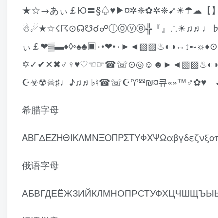
★☆→あぃ￡Ю〓§♤♥▶¤✲❈✿✲❈➹☀☂☁【】
☃☄★☆☇☈⊙☊☋☌☍ⓛⓞⓥⓔ╬『』∴☀♫♬♩♭
ぃ￡❤▒▬♦◊◦♠♣▣۰•❤•۰►◄▧▨♨◐◑↔↕▪
✡✓✔✕✖♂♀♥♡☜☞☎☏⊙◎☺☻►◄▧▨♨◐◑↔↕♥
☪☣☢☠♯♩♪♫♬♭♮☎☏☪♈ºº₪¤큐«»™♂✿♥ ◕‿
希腊字母
ΑΒΓΔΕΖΗΘΙΚΛΜΝΞΟΠΡΣΤΥΦΧΨΩαβγδεζνξο
俄语字母
АБВГДЕЁЖЗИЙКЛМНОПРСТУФХЦЧШЩЪЫЬЭЮ