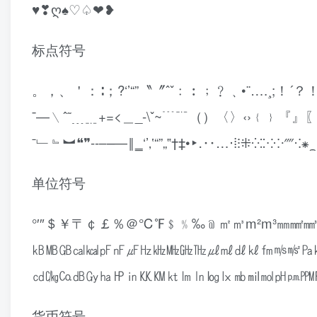
♥❣ღ♠♡♤❤❥
标点符号
。，、＇：∶；?‘’“”〝〞ˆˇ﹕︰﹔﹖﹑•¨….¸;
¯―﹨ˆ˜﹍﹎+=<＿_-\ˇ~﹉﹊（）〈〉‹›﹛
ˉ﹂﹄︼❝❞‐‑‒–―‖‗‘’‚‛“”„
单位符号
°′″＄￥〒￠￡％＠℃℉﹩﹪‰﹫㎡㎥m²m³㎜㎟
㎅㎆㎇㎈㎉㎊㎋㎌㎐㎑㎒㎓㎔㎕㎖㎗㎘㎙㎧㎨㎩
㏅㏆㏇㏈㏉㏊㏋㏌㏍㏎㏏㏐㏑㏒㏓㏔㏕㏖㏗㏘㏙
货币符号