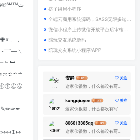
圈子论坛同城论坛小程序
5
搭子组局小程序
介绍
全端云商用系统源码，SASS无限多端小程序同步上线管理–[搭子版本]
2年前
5136
微信小程序上传微信开放平台后审核提交视频！
全端云小程序新功能介绍
6
♁✙♆。，
陪玩交友系统源码
2年前
5122
陪玩交友系统小程序/APP
﹤‐￣¯―﹨
ˉ﹂﹄︼
标签云
≌≍≎≏≐
安静
关注
鸽哒IM即时通讯
餐饮小程序
㊤㊥㊦㊧㊨
这家伙很懒，什么都没有写...
风车即时通讯
风车IM
领劵小程序
kangqiuyee
关注
预约预定
预约陪诊
预约门店
预约支付
✐✎✏✑✒
这家伙很懒，什么都没有写...
预约挂号小程序
预约挂号
预约小程序
集龙大师
陪诊预约
陪诊小程序
806613365qq
关注
陪聊陪玩
陪聊
陪玩系统
陪玩源码
↢↣↤↥↦
这家伙很懒，什么都没有写...
陪玩小程序
陪玩交友
陪玩APP