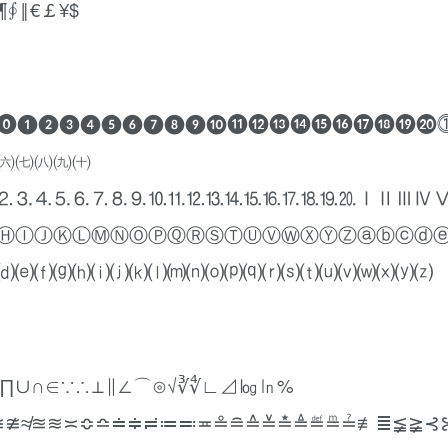
∮‖€￡¥$
⓪⓿❶❷❸❹❺❻❼❽❾❿⓫⓬⓭⓮⓯⓰⓱⓲⓳⓴
㈥㈦㈧㈨㈩
⒉⒊⒋⒌⒍⒎⒏⒐⒑⒒⒓⒔⒕⒖⒗⒘⒙⒚⒛ⅠⅡⅢⅣ
ⒽⒾⒿⓀⓁⓂⓃⓄⓅⓆⓇⓈⓉⓊⓋⓌⓍⓎⓏⓐⓑⓒⓓ
⒟⒠⒡⒢⒣⒤⒥⒦⒧⒨⒩⒪⒫⒬⒭⒮⒯⒰⒱⒲⒳⒴⒵
∧∨∑∏∪∩∈∵∴⊥∥∠⌒⊙√∛∜∟⊿㏒㏑%
≇≉≊≋≍≎≏≐≑≓≔≕≖≗≘≙≚≛≜≝≞≟≢≣≨≩⊰⊱