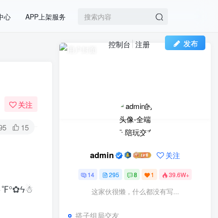
中心
APP上架服务
发布
控制台
注册
排队免单与买单返现小程
1
序功能介绍
2年前
7303
点餐外卖预定小程序介
2
关注
绍！
2年前
7225
95
15
生活服务综合平台小程序
3
介绍
admin
关注
2年前
7191
14
295
8
1
39.6W+
企业官网名片制作小程序
4
℉°✿ϟ☃
这家伙很懒，什么都没有写...
2年前
7029
搭子组局交友