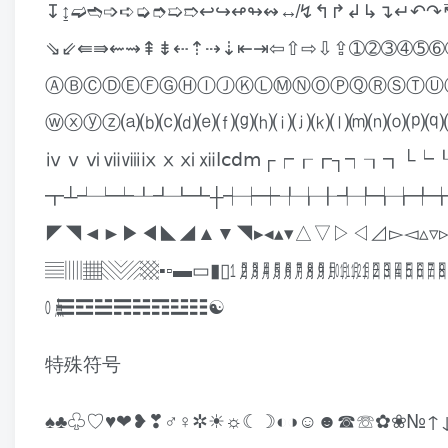
↧↨➫➬➩➪➭➮➯➱↩↪↫↬↭↮↯↰↱↲↳↴↵↶↷
⇘⇙⇚⇛⇜⇝⇞⇟⇠⇡⇢⇣⇤⇥⇦⇧⇨⇩⇪➀➁➂➃➄
ⒶⒷⒸⒹⒺⒻⒼⒽⒾⒿⓀⓁⓂⓃⓄⓅⓆⓇⓈⓉⓊ
ⓦⓧⓨⓩ⒜⒝⒞⒟⒠⒡⒢⒣⒤⒥⒦⒧⒨⒩⒪⒫⒬
ⅳⅴⅵⅶⅷⅸⅹⅺⅻⅼⅽⅾⅿ┌┍┎┏┐┑┒┓└
┳┴┵┶┷┸┹┺┻┼┽┾┿╀╁╂╃╄╅╆╇╈╉╊╋
◤◥◄►▶◀◣◢▲▼◥▸◂▴▾△▽▷◁⊿▻◅▵▿
▤▥▦▧▨▩▪▫▬▭▮▯㋀㋁㋂㋃㋄㋅㋆㋇㋈㋉㋊㋋㏠㏡㏢㏣㏤㏥㏦㏧㏨㏩
㍘☰☲☱☴☵☶☳☷☯
特殊符号
♠♣♧♡♥❤❥❣♂♀✲☀☼☾☽◐◑☺☻☎☏✿❀№↑