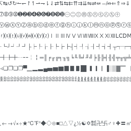
↸↹↺↻↼↽↾↿⇀⇁⇂⇃⇄⇅⇆⇇⇈⇉⇊⇋⇌⇍⇎⇏⇐⇑⇒⇓
➅➆➇➈➉➊➋➌➍➎➏➐➑➒➓㊀㊁㊂㊃㊄㊅㊆㊇㊈㊉
ⓋⓌⓍⓎⓏⓐⓑⓒⓓⓔⓕⓖⓗⓘⓙⓚⓛⓜⓝⓞⓟⓠⓡ
⒭⒮⒯⒰⒱⒲⒳⒴⒵ⅠⅡⅢⅣⅤⅥⅦⅧⅨⅩⅪⅫⅬⅭⅮ
┕┖┗┘┙┚┛├┝┞┟┠┡┢┣┤┥┦┧┨┩┪┫┬┭┮
╌╍╎╏═║╒╓╔╕╖╗╘╙╚╛╜╝╞╟╠╡╢╣╤╥╦╧
▹◃❏❐❑❒▀▁▂▃▄▅▆▇▉▊▋█▌▍▎▏▐░▒▓▔▕
㏪㏫㏬㏭㏮㏯㏰㏱㏲㏳㏴㏵㏶㏷㏸㏹㏺㏻㏼㏽㏾㍙㍚㍛㍜㍝㍞㍟㍠㍡㍢㍣㍤㍥㍦㍧㍨㍩
↓←→√×÷★℃℉°◆◇⊙■□△▽¿½☯✡㍿卍卐♂♀✚〓