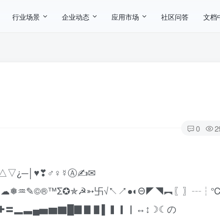
行业场景
企业动态
应用市场
社区问答
文档
0
2
△▽¿─│♥❣♂♀☿Ⓐ✍✉
☼☁❅♒✎©®™Σ✪✯☭➳卐√↖↗●◐Θ◤◥︻〖〗┄┆℃
☾✚〓▂▃▄▅▆▇█▉▊▋▌▍▎▏↔↕☽☾の