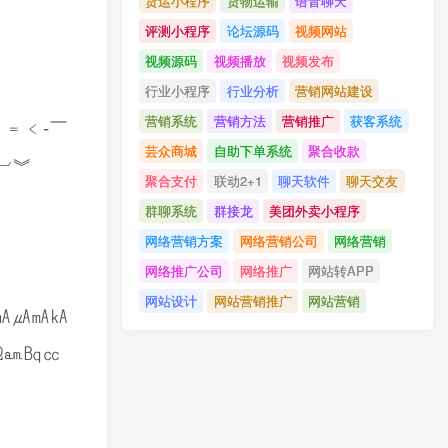
货运小程序
货物运输
语音聊天
评测小程序
论坛源码
视频网站
视频源码
视频播放
视频发布
行业小程序
行业分析
营销网站建设
营销系统
营销方法
营销推广
获客系统
﹢﹦﹤‐￣
芸众商城
自助下单系统
聚合收款
﹀︺︾
聚合支付
联动2+1
聊天软件
聊天交友
群聊系统
群接龙
美团外卖小程序
网络营销方案
网络营销公司
网络营销
网络推广公司
网络推广
网站转APP
网站设计
网站营销推广
网站营销
㎀㎁㎂㎃㎄
㏁㏂㏃㏄