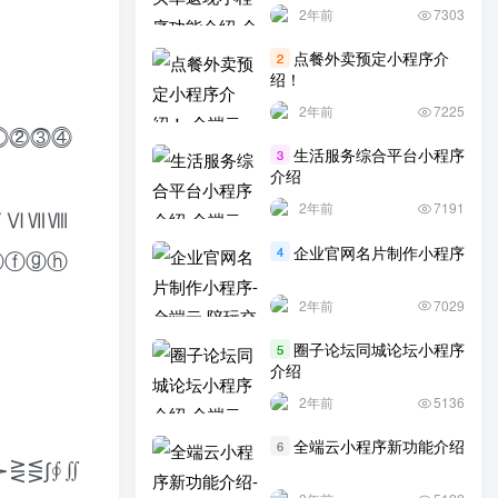
2年前
7303
点餐外卖预定小程序介
2
绍！
2年前
7225
⓵⓶⓷⓸
生活服务综合平台小程序
3
介绍
2年前
7191
ⅤⅥⅦⅧ
企业官网名片制作小程序
4
ⓔⓕⓖⓗ
2年前
7029
圈子论坛同城论坛小程序
5
介绍
2年前
5136
全端云小程序新功能介绍
6
⋛⋚∫∮∬