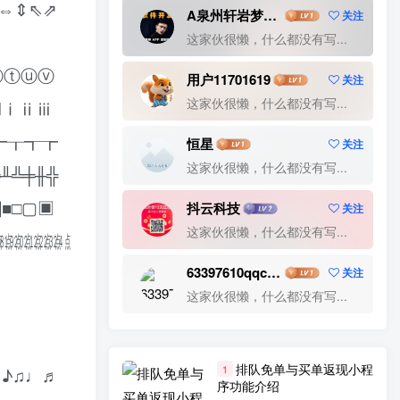
⇔⇕⇖⇗
A泉州轩岩梦网络科技公司
关注
院系管理
院系小程序
阅读漫画
这家伙很懒，什么都没有写...
阅读小说
阅读
问诊小程序
金媒婚恋
ⓢⓣⓤⓥ
酷信即时通讯
软件著作权
跑腿小程序
用户11701619
关注
这家伙很懒，什么都没有写...
跑腿
趣味评测
资讯博客网站
Ⅿⅰⅱⅲ
货运小程序
货物运输
语音聊天
┯┰┱┲
恒星
关注
评测小程序
论坛源码
视频网站
这家伙很懒，什么都没有写...
╨╩╪╫╬
视频源码
视频播放
视频发布
■□▢▣
抖云科技
关注
行业小程序
行业分析
营销网站建设
这家伙很懒，什么都没有写...
㍪㍫㍬㍭㍮㍯㍰
营销系统
营销方法
营销推广
获客系统
芸众商城
自助下单系统
聚合收款
63397610qqcom
关注
聚合支付
联动2+1
聊天软件
聊天交友
这家伙很懒，什么都没有写...
群聊系统
群接龙
美团外卖小程序
网络营销方案
网络营销公司
网络营销
排队免单与买单返现小程
1
㎡♪♫♩♬
网络推广公司
网络推广
网站转APP
序功能介绍
网站设计
网站营销推广
网站营销