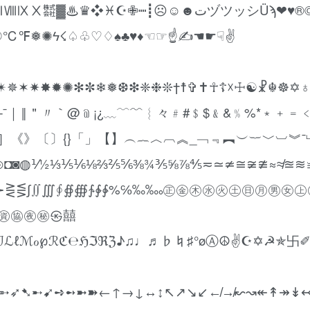
♓☪✙┉┋☹☺☻تヅツッシÜϡﭢ™℠℗©®♥❤
✴✵✶✷✸✹✺✻✼❄❅❆❇❈❉❊†☨✞✝☥☦☓☩☯☧☬☸✡
？！～—ˉ｜‖＂〃｀@﹫¡¿﹏﹋﹌︴々﹟#﹩$﹠&﹪%*﹡﹢﹦
〖〗［］《》〔〕{}「」【】︵︷︿︹︽_﹁﹃︻︶︸﹀︺︾
☢⊗⊙◘◙◍⅟½⅓⅕⅙⅛⅔⅖⅚⅜¾⅗⅝⅞⅘≂≃≄≅≆≇≈≉≊≋
≩⊰⊱⋛⋚∫∬∭∮∯∰∱∲∳%℅‰‱㊣㊎㊍㊌㊋㊏㊐㊊㊚㊛
㊮㊯㊰㊙㉿囍
ℐℒℓℳℴ℘ℛℭ℮ℌℑℜℨ♪♫♩♬♭♮♯°øⒶ☮✌☪✡☭✯卐
➵➶➷➸➹➺➻➼➽←↑→↓↔↕↖↗↘↙↚↛↜↝↞↟↠↡