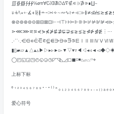
∭∯∰∱∲∳℅øπ∀∁∂∃∄∅∆∇∉∊∋∌∍∎∐−
∓∔∕∖∗∘∙∡∢∣∤∦∸∹∺∻∼∾∿≀≁≪≫≬≭≰≱≲
⊗⊘⊚⊛⊜⊝⊞⊟⊠⊡⊢⊣⊤⊦⊧⊨⊩⊪⊫⊬⊭⊮⊯⊲⊳
⋗⋘⋙⋜⋝⋞⋟⋠⋡⋢⋣⋤⋥⋦⋧⋨⋩⋪⋫⋬⋭⋮⋯
⋰⋱⋲⋳⋴⋵⋶⋷⋸⋹⋺⋻⋼⋽⋾⋿ⅠⅡⅢⅣⅤⅥⅦⅧ
▮▯▰▱▲△▴▵▶▷▸▹►▻▼▽▾▿◀◁◂◃◄◅◆◇◈◉
◯◰◱◲◳◴◵◶◷◸◹◺◿◻◼◽◾⏢⏥⌓⌔⌖
上标下标
⁰ ¹ ² ³ ⁴ ⁵ ⁶ ⁷ ⁸ ⁹ ⁺ ⁻ ⁼ ⁽ ⁾ ⁿ ₀ ₁ ₂ ₃ ₄ ₅ ₆ ₇ ₈ ₉ ₊ ₋ ₌ ₍ ₎ ₐ ₑ ₒ 
爱心符号