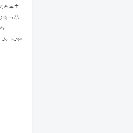
◁☀☁☂
の☆→♧
✍
♬♪♩♭♪✄