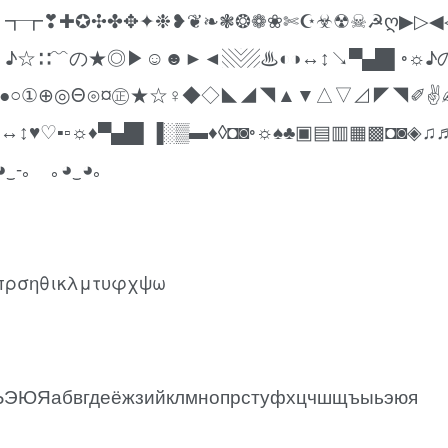
┱┲❣✚✪✣✤✥✦❉❥❦❧❃❂❁❀✄☪☣☢☠☭ღ▶▷◀
♪☆∷﹌の★◎▶☺☻►◄▧▨♨◐◑↔↕↘▀▄█▌◦☼♪
▫☼♦⊙●○①⊕◎Θ⊙¤㊣★☆♀◆◇◣◢◥▲▼△▽⊿◤◥✐✌
♡▪▫☼♦▀▄█▌▐░▒▬♦◊◘◙◦☼♠♣▣▤▥▦▩◘◙◈♫
-｡ ｡◕‿◕｡
πρσηθικλμτυφχψω
Яабвгдеёжзийклмнопрстуфхцчшщъыьэюя