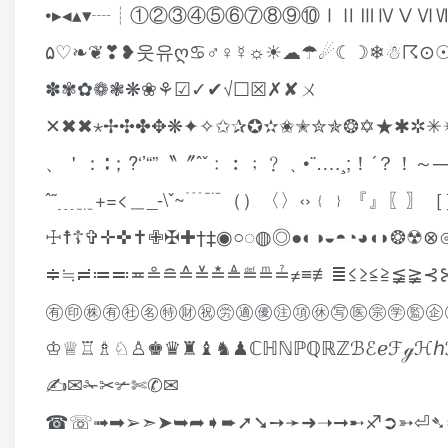
•▸◂▴▾┈┊①②③④⑤⑥⑦⑧⑨⑩ⅠⅡⅢⅣⅤⅥⅦⅧⅨⅩ㍿▓♨♛❖
❥❣❦❧♡۵웃유ღ♋♂♀☿☼☀☁☂☄☾☽❄☃☈⊙☉℃℉❅✺ϟ☇♤♧♡♢♠♣♥♦☜☞☝✍☚☛☟✌
✽✾✿❁❃❋❀⚘☑✓✔√☐☒✗✘ㄨ
✕✖✖⋆✢✣✤✥❋✦✧✩✰✪✫✬✭✮✯❂✡★✱✲✳
、＇：∶；?‘’“”〝〞ˆˇ﹕︰﹔﹖﹑•¨….¸;！´
ˆ˜﹍﹎+=<＿_-\ˇ~﹉﹊（）〈〉‹›﹛﹜『』
☩☨☦✞✛✜✝✙✠✚†‡◉○◌◍◎●◐◑◒◓◔◕◖◗❂
≑≒≓≔≕≖≗≘≙≚≛≜≝≞≟≠≡≢≣≤≥≦≧≨
㊒㊞㊑㊒㊓㊔㊕㊖㊗㊘㊜㊝㊟㊠㊡㊢㊩㊪㊫㊬㊭
♔♕♖♗♘♙♚♛♜♝♞♟ℂℍℕℙℚℝℤℬℰℯℱℊℋℎ
✍✉✁✂✃✄✆✉
☎☏➟➡➢➣➤➥➦➧➨➚➘➙➛➜➝➞➸♐➲➳⏎➴