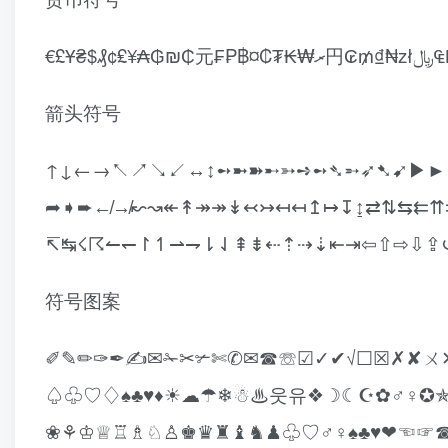
€£Ұ
箭头符号
↑↓←→↖↗↘↙↔↕➻➼➽➸➳➺➻➴➵➶➷➹▶►
➦➧➨↚↛↜↝↞↟↠↠↡↢↣↤↤↥↦↧↨⇄⇅⇆⇇
↸↹☇☈↼↽↾↿⇀⇁⇂⇃⇞⇟⇠⇡⇢⇣⇤⇥⇦⇧⇨⇩⇪
符号图案
✐✎✏✑✒✍✉✁✂✃✄✆✉☎☏☑✓✔√☐☒✗✘
♤♧♡♢♠♣♥♦☀☁☂❄☃♨웃유❖☽☾☪✿♂♀✪✯
❀⚘♔♕♖♗♘♙♚♛♜♝♞♟♧♡♂♀♠♣♥❤☜☞