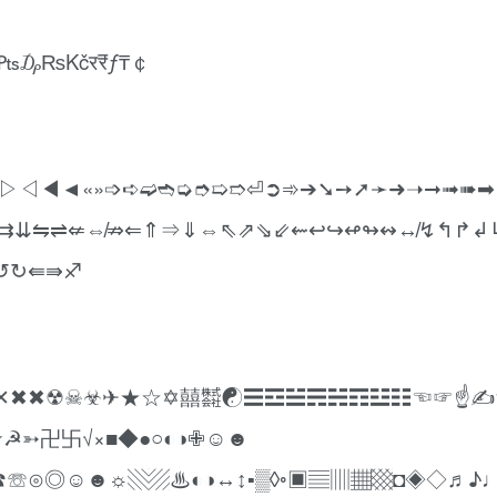
₴$₰¢₤¥₳₲₪₵元₣₱฿¤₡₮₭₩ރ円₢₥₫₦zł﷼₠₧₯₨Kčर₹ƒ₸￠
▷◁◀◄«»➩➪➫➬➭➮➯➱⏎➲➾➔➘➙➚➛➜➝➞➟➠➡
⇈⇉⇊⇋⇌⇍⇎⇏⇐⇑⇒⇓⇔⇖⇗⇘⇙⇜↩↪↫↬↭↮↯↰↱↲
↺↻⇚⇛♐
ㄨ✕✖✖☢☠☣✈★☆✡囍㍿☯☰☲☱☴☵☶☳☷☜☞☝✍
☭➳卍卐√×■◆●○◐◑✙☺☻
☎☏⊙◎☺☻☼▧▨♨◐◑↔↕▪▒◊◦▣▤▥▦▩◘◈◇♬♪