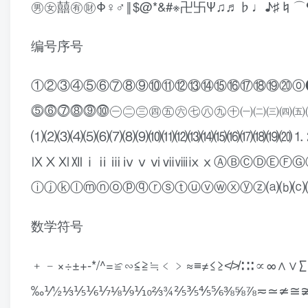
㊚㊛囍㊒㊖Φ♀♂‖$@*&#※卍卐Ψ♫♬♭♩♪♯♮⌒¶
编号序号
①②③④⑤⑥⑦⑧⑨⑩⑪⑫⑬⑭⑮⑯⑰⑱⑲⑳
⓹⓺⓻⓼⓽⓾㊀㊁㊂㊃㊄㊅㊆㊇㊈㊉㈠㈡㈢㈣㈤
⑴⑵⑶⑷⑸⑹⑺⑻⑼⑽⑾⑿⒀⒁⒂⒃⒄⒅⒆⒇⒈
ⅨⅩⅪⅫⅰⅱⅲⅳⅴⅵⅶⅷⅸⅹⒶⒷⒸⒹⒺⒻⒼ
ⓘⓙⓚⓛⓜⓝⓞⓟⓠⓡⓢⓣⓤⓥⓦⓧⓨⓩ⒜⒝⒞
数学符号
﹢﹣×÷±+-*/^=≌∽≦≧≒﹤﹥≈≡≠≤≥≮≯∷∶∝∞
‰⅟½⅓⅕⅙⅐⅛⅑⅒⅔¾⅖⅗⅘⅚⅜⅝⅞≂≃≄≅≆