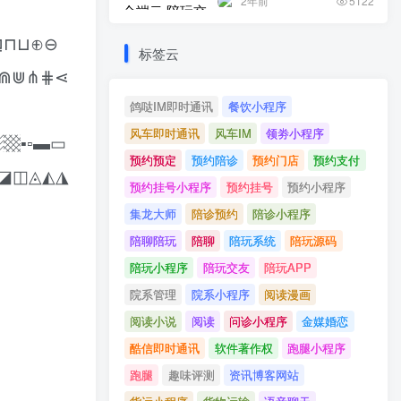
2年前
5122
⊒⊓⊔⊕⊖
标签云
⋒⋓⋔⋕⋖
鸽哒IM即时通讯
餐饮小程序
风车即时通讯
风车IM
领劵小程序
▩▪▫▬▭
预约预定
预约陪诊
预约门店
预约支付
◩◪◫◬◭◮
预约挂号小程序
预约挂号
预约小程序
集龙大师
陪诊预约
陪诊小程序
陪聊陪玩
陪聊
陪玩系统
陪玩源码
陪玩小程序
陪玩交友
陪玩APP
院系管理
院系小程序
阅读漫画
阅读小说
阅读
问诊小程序
金媒婚恋
酷信即时通讯
软件著作权
跑腿小程序
跑腿
趣味评测
资讯博客网站