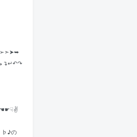
➢➣➤➥
↳↴↵↶↷
☚☛☟✌
♩♭♪の