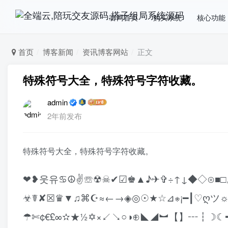
官网首页
购买系统
核心功能
首页
博客新闻
资讯博客网站
正文
特殊符号大全，特殊符号字符收藏。
admin
2年前发布
特殊符号大全，特殊符号字符收藏。
❤❥웃유♋☮✌☏☢☠✔☑♚▲♪✈✞÷↑↓◆◇⊙■□
☣☤✘☒♛▼♫⌘☪≈←→◈◎☉★☆⊿※¡━┃♡ღツ
☂✄¢€£∞✫★½✡×↙↘○◑⊕◣◢︼【】┅┇☽