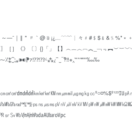
！´？！～—ˉ｜‖＂〃｀@﹫¡¿﹏﹋﹌︴々﹟#﹩$﹠&﹪%*﹡
﹜『』〖〗［］《》〔〕{}「」【】︵︷︿︹︽_﹁﹃︻︶︸
‟†‡•‣․‥…‧‪‫‬‭‮ ‰‱′″‴‵‶‷‸※‼‽‾‿⁀⁁⁂⁃⁄⁇⁈⁉⁊⁋⁌⁍⁎⁏⁐⁑⁒⁓⁔⁕⁖⁗⁘⁙⁚⁛⁜⁝⁞
㎣㎝㎠㎤㍷㍸㍹㎞㎢㎦㏎㎚㎛㏕㎍㎎㎏㏄º○¤%$º¹²³㍺
㎪㎫㎬㎭㎮㎯㎰㎱㎲㎳㎴㎵㎶㎷㎸㎹㎺㎻㎼㎽㎾㎿㏀
㏚㏛㏜㏝㏞㏟㍱㍲㍳㍴㍵㍶