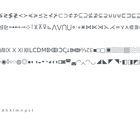
≳≴≵≶≷≸≹≺≻≼≽≾≿⊀⊁⊂⊃⊄⊅⊆⊇⊈⊉⊊⊋⊌⊍⊎⊏⊐⊑
⊴⊵⊶⊷⊸⊹⊺⊻⊼⊽⊾⋀⋁⋂⋃⋄⋅⋆⋇⋈⋉⋊⋋⋌⋍⋎⋏⋐⋑
ⅨⅩⅪⅫⅬⅭⅮⅯↁↂↃↅↆↇↈ↉↊↋■□▢▣▤▥▦▧▨
◊○◌◍◎●◐◑◒◓◔◕◖◗◘◙◚◛◜◝◞◟◠◡◢◣◤◥◦◧◨
ₓ ₔ ₕ ₖ ₗ ₘ ₙ ₚ ₛ ₜ