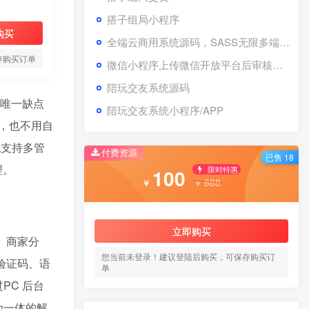
2年前
7225
搭子组局小程序
购买
全端云商用系统源码，SASS无限多端小程序同步上线管理–[搭子版本]
生活服务综合平台小程序
3
介绍
存购买订单
微信小程序上传微信开放平台后审核提交视频！
2年前
7192
陪玩交友系统源码
统唯一缺点
企业官网名片制作小程序
4
陪玩交友系统小程序/APP
，也不用自
2年前
7029
统支持多管
付费资源
已售 18
圈子论坛同城论坛小程序
5
理。
限时特惠
100
介绍
688
￥
￥
2年前
5136
全端云小程序新功能介绍
6
立即购买
、商家分
您当前未登录！建议登陆后购买，可保存购买订
2年前
5122
验证码、语
单
PC 后台
标签云
为一体的解