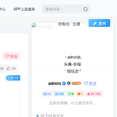
中心
APP上架服务
发布
控制台
注册
付费资源
已售 18
限时特惠
100
688
￥
￥
立即购买
关注
您当前未登录！建议登陆后购买，可保存购买订
04
10
单
已售 18
admin
关注
排队免单与买单返现小程
1
序功能介绍
14
295
8
1
39.7W+
2年前
7304
这家伙很懒，什么都没有写...
点餐外卖预定小程序介
2
搭子组局交友
绍！