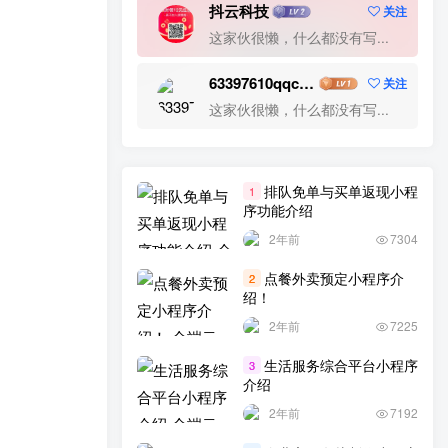
抖云科技
关注
行业小程序
行业分析
营销网站建设
这家伙很懒，什么都没有写...
营销系统
营销方法
营销推广
获客系统
芸众商城
自助下单系统
聚合收款
63397610qqcom
关注
聚合支付
联动2+1
聊天软件
聊天交友
这家伙很懒，什么都没有写...
群聊系统
群接龙
美团外卖小程序
网络营销方案
网络营销公司
网络营销
排队免单与买单返现小程
1
网络推广公司
网络推广
网站转APP
序功能介绍
网站设计
网站营销推广
网站营销
2年前
7304
点餐外卖预定小程序介
2
绍！
2年前
7225
生活服务综合平台小程序
3
介绍
2年前
7192