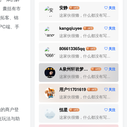
安静
关注
。囊括有市
鸽哒IM即时通讯
餐饮小程序
这家伙很懒，什么都没有写...
包拓客、锦
风车即时通讯
风车IM
领劵小程序
PC端、手
kangqiuyee
关注
预约预定
预约陪诊
预约门店
预约支付
这家伙很懒，什么都没有写...
预约挂号小程序
预约挂号
预约小程序
集龙大师
陪诊预约
陪诊小程序
806613365qq
关注
陪聊陪玩
陪聊
陪玩系统
陪玩源码
这家伙很懒，什么都没有写...
陪玩小程序
陪玩交友
陪玩APP
A泉州轩岩梦网络科技公司
关注
院系管理
院系小程序
阅读漫画
这家伙很懒，什么都没有写...
阅读小说
阅读
问诊小程序
金媒婚恋
用户11701619
酷信即时通讯
软件著作权
跑腿小程序
关注
这家伙很懒，什么都没有写...
跑腿
趣味评测
资讯博客网站
货运小程序
货物运输
语音聊天
独的商户登
恒星
关注
评测小程序
论坛源码
视频网站
这家伙很懒，什么都没有写...
统玩法与助
视频源码
视频播放
视频发布