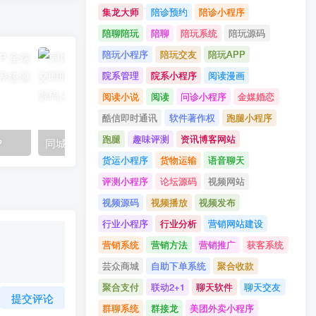
集龙大师
陪诊预约
陪诊小程序
陪聊陪玩
陪聊
陪玩系统
陪玩源码
陪玩小程序
陪玩交友
陪玩APP
院系管理
院系小程序
阅读漫画
阅读小说
阅读
问诊小程序
金媒婚恋
酷信即时通讯
软件著作权
跑腿小程序
跑腿
趣味评测
资讯博客网站
P
同城组局活动，找搭子组局社交即时通讯介绍
货运小程序
货物运输
语音聊天
评测小程序
论坛源码
视频网站
视频源码
视频播放
视频发布
行业小程序
行业分析
营销网站建设
营销系统
营销方法
营销推广
获客系统
芸众商城
自助下单系统
聚合收款
聚合支付
联动2+1
聊天软件
聊天交友
提交评论
群聊系统
群接龙
美团外卖小程序