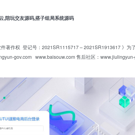
 登记号：2021SR1115717 – 2021SR1913617 》
v.com www.baisouw.com 售后社区：www.jiulingyun-g