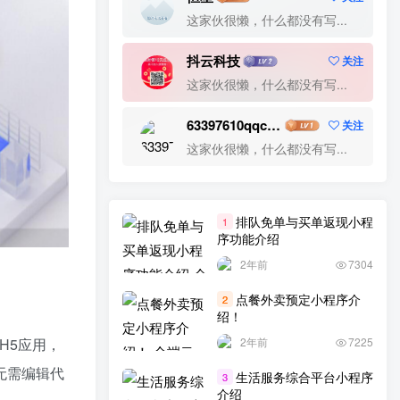
评测小程序
论坛源码
视频网站
这家伙很懒，什么都没有写...
视频源码
视频播放
视频发布
抖云科技
关注
行业小程序
行业分析
营销网站建设
这家伙很懒，什么都没有写...
营销系统
营销方法
营销推广
获客系统
芸众商城
自助下单系统
聚合收款
63397610qqcom
关注
聚合支付
联动2+1
聊天软件
聊天交友
这家伙很懒，什么都没有写...
群聊系统
群接龙
美团外卖小程序
网络营销方案
网络营销公司
网络营销
排队免单与买单返现小程
1
网络推广公司
网络推广
网站转APP
序功能介绍
网站设计
网站营销推广
网站营销
2年前
7304
点餐外卖预定小程序介
2
绍！
H5应用，
2年前
7225
无需编辑代
生活服务综合平台小程序
3
介绍