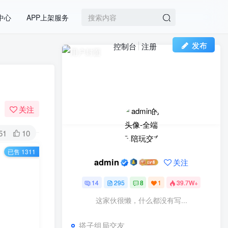
中心
APP上架服务
发布
控制台
注册
付费资源
已售 1311
600
￥
防止系统泛滥下载使用，故收费下载！
1680
￥
关注
立即购买
51
10
您当前未登录！建议登陆后购买，可保存购买订
已售 1311
单
admin
关注
14
295
8
1
39.7W+
这家伙很懒，什么都没有写...
排队免单与买单返现小程
1
序功能介绍
搭子组局交友
2年前
7304