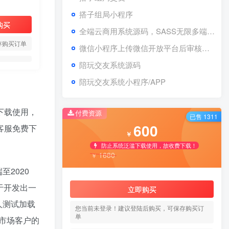
搭子组局小程序
点餐外卖预定小程序介
2
购买
绍！
全端云商用系统源码，SASS无限多端小程序同步上线管理–[搭子版本]
2年前
7225
存购买订单
微信小程序上传微信开放平台后审核提交视频！
生活服务综合平台小程序
3
陪玩交友系统源码
介绍
陪玩交友系统小程序/APP
2年前
7191
企业官网名片制作小程序
4
下载使用，
付费资源
已售 1311
600
客服免费下
2年前
7029
￥
防止系统泛滥下载使用，故收费下载！
圈子论坛同城论坛小程序
5
1680
￥
介绍
至2020
2年前
5136
于开发出一
立即购买
全端云小程序新功能介绍
6
人测试加载
您当前未登录！建议登陆后购买，可保存购买订
单
市场客户的
2年前
5122