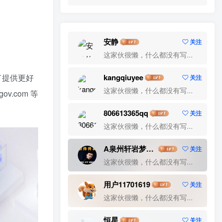
标签云
安静
关注
鸽哒IM即时通讯
餐饮小程序
这家伙很懒，什么都没有写...
风车即时通讯
风车IM
领劵小程序
kangqiuyee
为了提供更好
关注
预约预定
预约陪诊
预约门店
预约支付
这家伙很懒，什么都没有写...
ov.com 等
预约挂号小程序
预约挂号
预约小程序
集龙大师
陪诊预约
陪诊小程序
806613365qq
关注
陪聊陪玩
陪聊
陪玩系统
陪玩源码
这家伙很懒，什么都没有写...
陪玩小程序
陪玩交友
陪玩APP
A泉州轩岩梦网络科技公司
关注
院系管理
院系小程序
阅读漫画
这家伙很懒，什么都没有写...
阅读小说
阅读
问诊小程序
金媒婚恋
酷信即时通讯
软件著作权
跑腿小程序
用户11701619
关注
这家伙很懒，什么都没有写...
跑腿
趣味评测
资讯博客网站
货运小程序
货物运输
语音聊天
恒星
关注