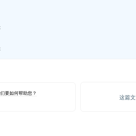
级
级
我们要如何帮助您？
最后更新：
这篇
21 日